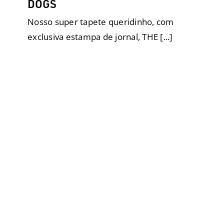
DOGS
Nosso super tapete queridinho, com
exclusiva estampa de jornal, THE [...]
Toalha Mágica
Descartáveis
Filhotes
Higiene e Limpeza
Meio
Ambiente
Passeios e Viagens
Sustentabilidade
Turismo com pets
Uncategorized