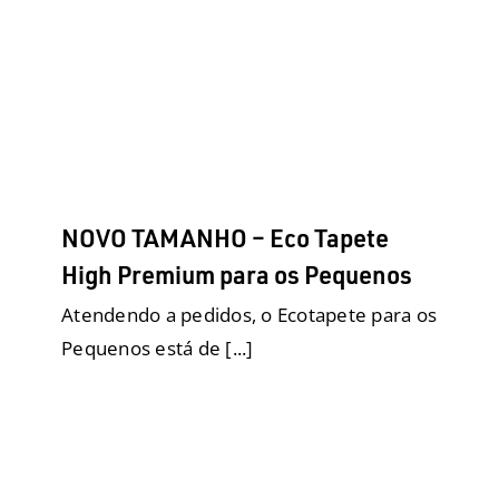
NOVO TAMANHO – Eco Tapete
High Premium para os Pequenos
Eco Tapete Higiênico
Higiene e Limpeza
Raças
Pequenas
Sustentabilidade
Uncategorized
NOVO TAMANHO – Eco Tapete
High Premium para os Pequenos
Atendendo a pedidos, o Ecotapete para os
Pequenos está de [...]