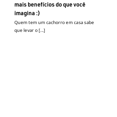
mais benefícios do que você
imagina :)
Quem tem um cachorro em casa sabe
que levar o [...]
Convivência entre idosos e cães:
um amor que só traz benefícios a
saúde
Adoção
Cães ensinam pessoas
Cão Social
Comportamento
Eco Tapete Higiênico
Filhotes
Fralda para elas
Fraldas Descartáveis para cães
Geriatria
Higiene e Limpeza
Produtos
Raças
Grandes
Raças Médias
Raças Pequenas
Saúde
SRD