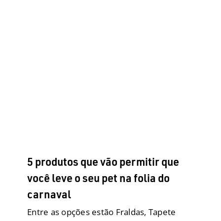
5 produtos que vão permitir que
você leve o seu pet na folia do
carnaval
Biobag
Branding
Comportamento
Eco Tapete
Higiênico
Especialistas
Fralda para elas
Fralda para
eles
Fraldas Descartáveis para cães
Higiene e
Limpeza
Institucional
Marca
MKT
Passeios e
Viagens
Produtos
Tapetes Higiênicos
Turismo com
pets
Xixi e Cocô no lugar certo
5 produtos que vão permitir que
você leve o seu pet na folia do
carnaval
Entre as opções estão Fraldas, Tapete