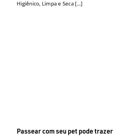
Higiênico, Limpa e Seca [...]
Passear com seu pet pode trazer
mais benefícios do que você
imagina :)
Adestramento
Adestramento Inteligente
Biobag
Cães ensinam pessoas
Cão Social
Comportamento
Comportamento
Doenças
Enriquecimento
Ambiental
Filhotes
Fralda para elas
Fralda para eles
Fraldas Descartáveis para cães
Geriatria
Higiene e
Limpeza
Obesidade Canina
Posse Responsável
Produtos
Raças Grandes
Raças Médias
Raças
Pequenas
Reforço Positivo
Saúde
SRD
Tapetes
Higiênicos
Xixi e Cocô no lugar certo
Passear com seu pet pode trazer