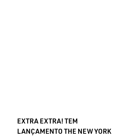
EXTRA EXTRA! TEM
LANÇAMENTO THE NEW YORK
DOGS
Adestramento
Adestramento Inteligente
Branding
Comportamento
Descartáveis
Eco Tapete Higiênico
Filhotes
Higiene e Limpeza
Mídias Digitais
Raças
Pequenas
Reforço Positivo
Tapetes Higiênicos
Xixi e
Cocô no lugar certo
EXTRA EXTRA! TEM
LANÇAMENTO THE NEW YORK