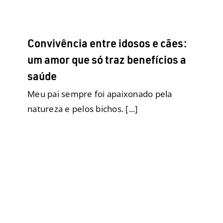
Tapetes Higiênicos
Convivência entre idosos e cães:
um amor que só traz benefícios a
saúde
Meu pai sempre foi apaixonado pela
natureza e pelos bichos. [...]
Crianças e Cachorros – 10
motivos para animar pais a
investirem nessa relação