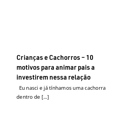
Biobag
Cães ensinam pessoas
Cão Social
Comportamento
Descartáveis
Eco Tapete Higiênico
Filhotes
Fralda para elas
Fralda para eles
Fraldas
Descartáveis para cães
Geriatria
Higiene e Limpeza
Posse Responsável
Produtos
Raças Grandes
Raças
Médias
Raças Pequenas
Saúde
Tapetes Higiênicos
Crianças e Cachorros – 10
motivos para animar pais a
investirem nessa relação
Eu nasci e já tínhamos uma cachorra
dentro de [...]