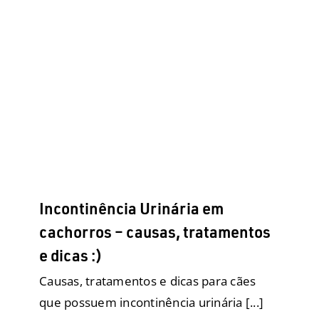
Incontinência Urinária em
cachorros – causas, tratamentos
e dicas :)
Comportamento
Doenças
Eco Tapete Higiênico
Filhotes
Fralda para elas
Fralda para eles
Fraldas
Descartáveis para cães
Geriatria
Higiene e Limpeza
Produtos
Raças Grandes
Raças Médias
Raças
Pequenas
Saúde
Tapetes Higiênicos
Incontinência Urinária em
cachorros – causas, tratamentos
e dicas :)
Causas, tratamentos e dicas para cães
que possuem incontinência urinária [...]