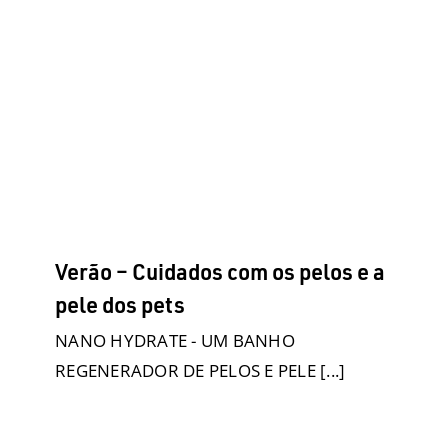
Responsável
Produtos
Raças Grandes
Raças Médias
Raças Pequenas
Saúde
Turismo com pets
Uncategorized
Verão – Cuidados com os pelos e a
pele dos pets
NANO HYDRATE - UM BANHO
REGENERADOR DE PELOS E PELE [...]