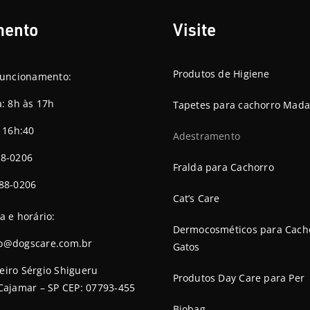
mento
Visite
Produtos de Higiene
funcionamento:
a: 8h às 17h
Tapetes para cachorro Mada
s 16h:40
Adestramento
88-0206
Fralda para Cachorro
88-0206
Cat’s Care
a e horário:
Dermocosméticos para Cach
o@dogscare.com.br
Gatos
iro Sérgio Shigueru
Produtos Day Care para Per
Cajamar – SP CEP: 07793-455
Biobag