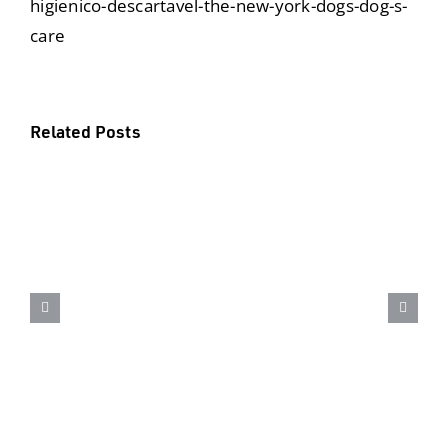
higienico-descartavel-the-new-york-dogs-dog-s-
care
Related Posts
18 de junho – Dia mundial do
Orgulho Autista – Saiba como
identificar o autismo em cães