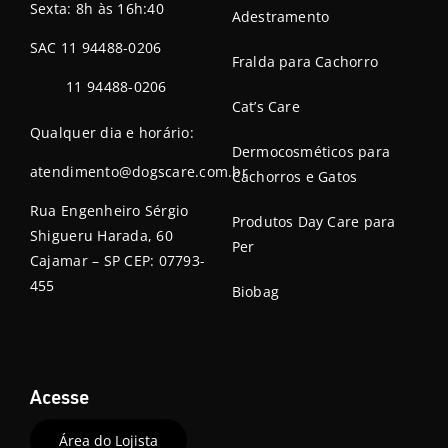
Sexta: 8h às 16h:40
Adestramento
SAC 11 94488-0206
Fralda para Cachorro
11 94488-0206
Cat’s Care
Qualquer dia e horário:
Dermocosméticos para
atendimento@dogscare.com.br
Cachorros e Gatos
Rua Engenheiro Sérgio
Produtos Day Care para
Shigueru Harada, 60
Per
Cajamar – SP CEP: 07793-
455
Biobag
Acesse
Área do Lojista