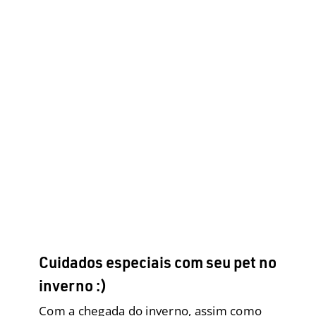
Cuidados especiais com seu pet
no inverno :)
Comportamento
Doenças
Fale com o Vet
Filhotes
Geriatria
Raças Grandes
Raças Médias
Raças
Pequenas
Saúde
Cuidados especiais com seu pet no
inverno :)
Com a chegada do inverno, assim como