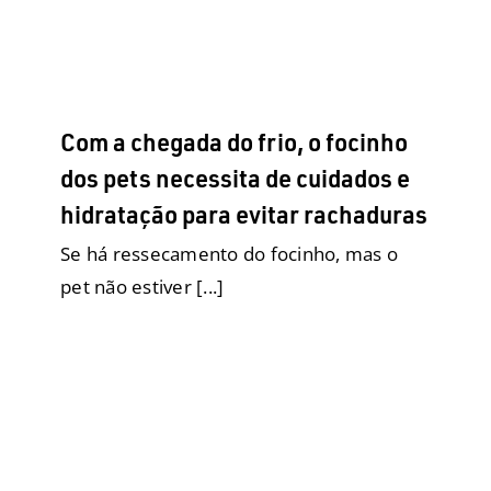
Com a chegada do frio, o focinho
dos pets necessita de cuidados e
hidratação para evitar rachaduras
Se há ressecamento do focinho, mas o
pet não estiver [...]
Passear com seu pet pode trazer
mais benefícios do que você
imagina :)