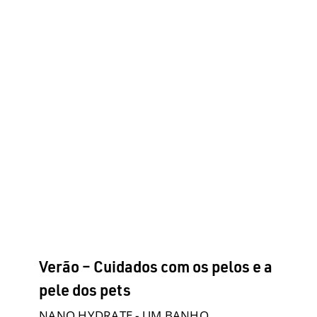
Verão – Cuidados com os pelos e
a pele dos pets
Comportamento
Dermocosmeticos
Fale com o Vet
Filhotes
Higiene e Limpeza
Passeios e Viagens
Posse
Responsável
Produtos
Raças Grandes
Raças Médias
Raças Pequenas
Saúde
Turismo com pets
Uncategorized
Verão – Cuidados com os pelos e a
pele dos pets
NANO HYDRATE - UM BANHO