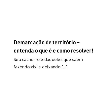
Tapete Higiênico
Filhotes
Fralda para elas
Fralda
para eles
Fraldas Descartáveis para cães
Geriatria
Passeios e Viagens
Raças Grandes
Raças Médias
Raças Pequenas
Saúde
Tapetes Higiênicos
Xixi e
Cocô no lugar certo
Demarcação de território –
entenda o que é e como resolver!
Seu cachorro é daqueles que saem
fazendo xixi e deixando [...]