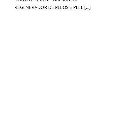
REGENERADOR DE PELOS E PELE [...]
Com a chegada do frio, o focinho
dos pets necessita de cuidados e
hidratação para evitar
rachaduras
Day Care
Filhotes
Geriatria
Higiene e Limpeza
Posse
Responsável
Produtos
Raças Grandes
Raças Médias
Raças Pequenas
Saúde
Sustentabilidade
Uncategorized