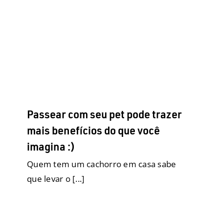
Adestramento
Adestramento Inteligente
Biobag
Cães ensinam pessoas
Cão Social
Comportamento
Comportamento
Doenças
Enriquecimento
Ambiental
Filhotes
Fralda para elas
Fralda para eles
Fraldas Descartáveis para cães
Geriatria
Higiene e
Limpeza
Obesidade Canina
Posse Responsável
Produtos
Raças Grandes
Raças Médias
Raças
Pequenas
Reforço Positivo
Saúde
SRD
Tapetes
Higiênicos
Xixi e Cocô no lugar certo
Passear com seu pet pode trazer
mais benefícios do que você
imagina :)
Quem tem um cachorro em casa sabe
que levar o [...]