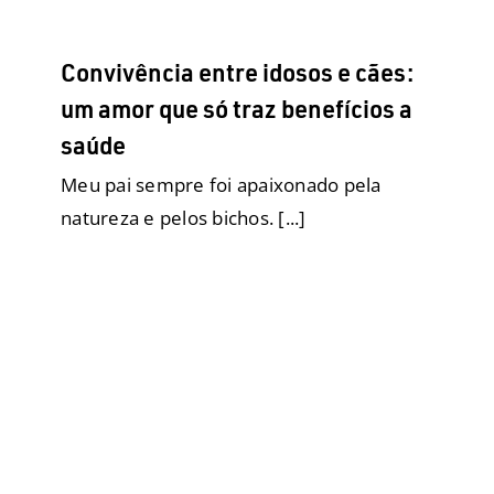
Convivência entre idosos e cães:
um amor que só traz benefícios a
saúde
Meu pai sempre foi apaixonado pela
natureza e pelos bichos. [...]
Demarcação de território –
entenda o que é e como resolver!
Adestramento Inteligente
Adestramento
Comportamento
Comportamento
Descartáveis
Eco