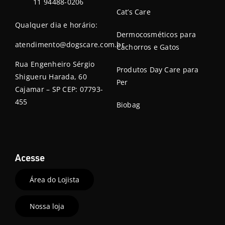
11 94488-0206
Cat’s Care
Qualquer dia e horário:
Dermocosméticos para
atendimento@dogscare.com.br
Cachorros e Gatos
Rua Engenheiro Sérgio
Produtos Day Care para
Shigueru Harada, 60
Per
Cajamar – SP CEP: 07793-
455
Biobag
Acesse
Área do Lojista
Nossa loja