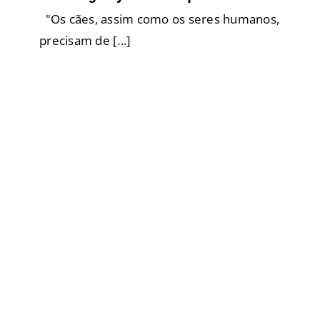
"Os cães, assim como os seres humanos,
precisam de [...]
Se meu cão falasse 🐶🐕🐩🖤
Adestramento Inteligente
Adestramento
Cães
ensinam pessoas
Cão Social
Comportamento
Filhotes
Geriatria
Raças Grandes
Raças Médias
Raças Pequenas
Saúde