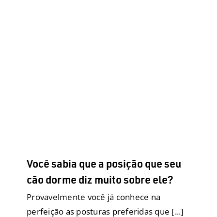
Você sabia que a posição que seu
cão dorme diz muito sobre ele?
Uncategorized
Cães ensinam pessoas
Comportamento
Filhotes
Geriatria
Raças Grandes
Raças Médias
Raças Pequenas
Saúde
Você sabia que a posição que seu
cão dorme diz muito sobre ele?
Provavelmente você já conhece na
perfeição as posturas preferidas que [...]