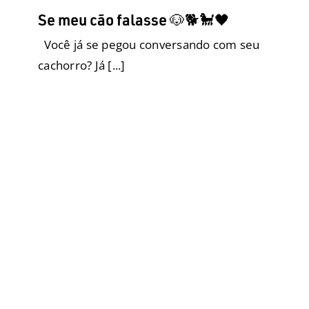
Se meu cão falasse 🐶🐕🐩🖤
Você já se pegou conversando com seu
cachorro? Já [...]
Convivência entre idosos e cães:
um amor que só traz benefícios a
saúde
Adoção
Cães ensinam pessoas
Cão Social
Comportamento
Eco Tapete Higiênico
Filhotes
Fralda para elas
Fraldas Descartáveis para cães
Geriatria
Higiene e Limpeza
Produtos
Raças
Grandes
Raças Médias
Raças Pequenas
Saúde
SRD
Tapetes Higiênicos