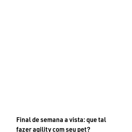
Final de semana a vista: que tal
fazer agility com seu pet?
Adestramento Inteligente
Adestramento
Biobag
Cães ensinam pessoas
Comportamento
Comportamento
Especialistas
Obesidade Canina
Produtos
Raças Grandes
Raças Médias
Raças
Pequenas
Reforço Positivo
Saúde
Final de semana a vista: que tal
fazer agility com seu pet?