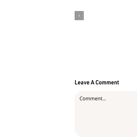
mundial do Orgul
Autista – Saiba c
identificar o auti
em cães
Leave A Comment
Comment