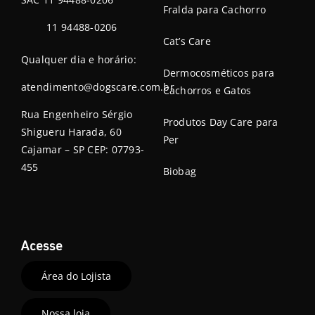
Fralda para Cachorro
11 94488-0206
Cat’s Care
Qualquer dia e horário:
Dermocosméticos para
atendimento@dogscare.com.br
Cachorros e Gatos
Rua Engenheiro Sérgio
Produtos Day Care para
Shigueru Harada, 60
Per
Cajamar – SP CEP: 07793-
455
Biobag
Acesse
Área do Lojista
Nossa loja