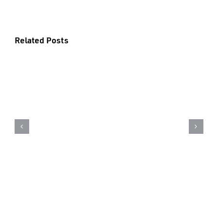
Related Posts
18 de junho – Dia mundial do
Orgulho Autista – Saiba como
identificar o autismo em cães