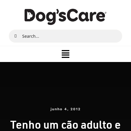
Ir
para
o
conteúdo
Buscar
resultados
para:
Toggle
Navigation
Quem somos
Produtos
Lojista
junho 4, 2012
Tenho um cão adulto e
Onde Comprar