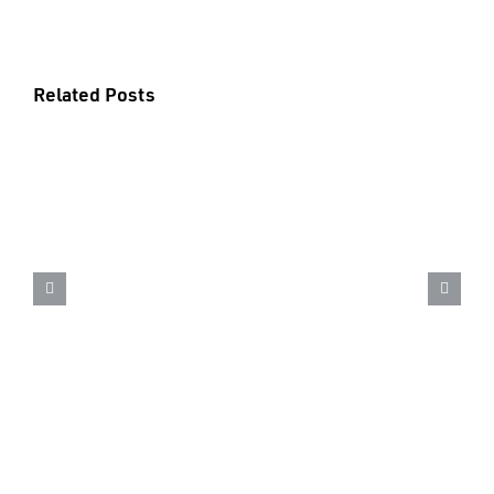
Related Posts
18 de junho – Dia mundial do
Orgulho Autista – Saiba como
identificar o autismo em cães