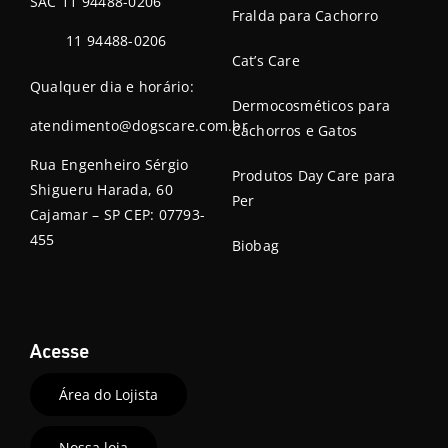
SAC 11 94488-0206
Fralda para Cachorro
11 94488-0206
Cat’s Care
Qualquer dia e horário:
Dermocosméticos para
atendimento@dogscare.com.br
Cachorros e Gatos
Rua Engenheiro Sérgio
Produtos Day Care para
Shigueru Harada, 60
Per
Cajamar – SP CEP: 07793-
455
Biobag
Acesse
Área do Lojista
Nossa loja