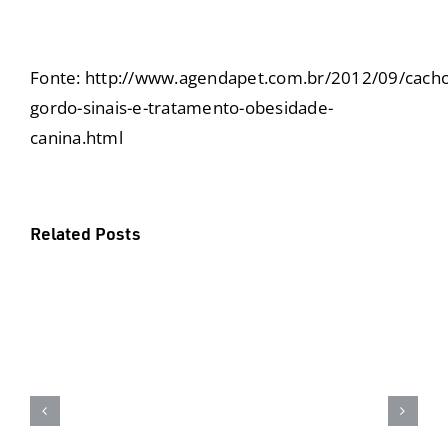
Fonte:
http://www.agendapet.com.br/2012/09/cacho
gordo-sinais-e-tratamento-obesidade-
canina.html
Related Posts
Suplementação natural: o
reforço inteligente da Dog’s Care
para mais saúde e longevidade