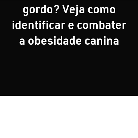
gordo? Veja como
Nosso Blog
identificar e combater
a obesidade canina
Contato