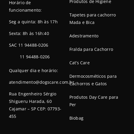
Produtos de Higiene
Horário de
funcionamento:
Tapetes para cachorro
Seg a quinta: 8h às 17h
Mada e Bica
Sexta: 8h às 16h:40
Adestramento
SAC 11 94488-0206
Fralda para Cachorro
11 94488-0206
Cat’s Care
Qualquer dia e horário:
Dermocosméticos para
atendimento@dogscare.com.br
Cachorros e Gatos
Rua Engenheiro Sérgio
Produtos Day Care para
Shigueru Harada, 60
Per
Cajamar – SP CEP: 07793-
455
Biobag