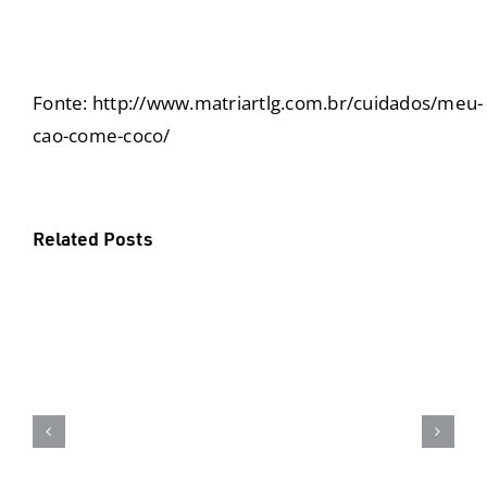
Fonte:
http://www.matriartlg.com.br/cuidados/meu-
cao-come-coco/
Related Posts
Suplementação natural: o
reforço inteligente da Dog’s Care
para mais saúde e longevidade