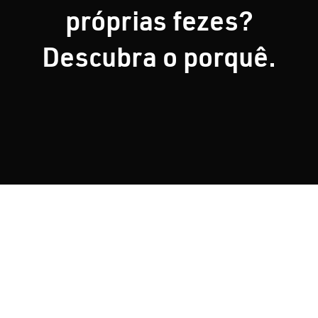
próprias fezes?
Nosso Blog
Descubra o porquê.
Contato