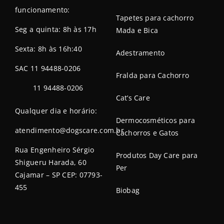
funcionamento:
Tapetes para cachorro
Seg a quinta: 8h às 17h
Mada e Bica
Sexta: 8h às 16h:40
Adestramento
SAC 11 94488-0206
Fralda para Cachorro
11 94488-0206
Cat’s Care
Qualquer dia e horário:
Dermocosméticos para
atendimento@dogscare.com.br
Cachorros e Gatos
Rua Engenheiro Sérgio
Produtos Day Care para
Shigueru Harada, 60
Per
Cajamar – SP CEP: 07793-
455
Biobag