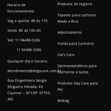
Produtos de Higiene
Horário de
funcionamento:
Tapetes para cachorro
Seg a quinta: 8h às 17h
Mada e Bica
Sexta: 8h às 16h:40
Adestramento
SAC 11 94488-0206
Fralda para Cachorro
11 94488-0206
Cat’s Care
Qualquer dia e horário:
Dermocosméticos para
atendimento@dogscare.com.br
Cachorros e Gatos
Rua Engenheiro Sérgio
Produtos Day Care para
Shigueru Harada, 60
Per
Cajamar – SP CEP: 07793-
455
Biobag