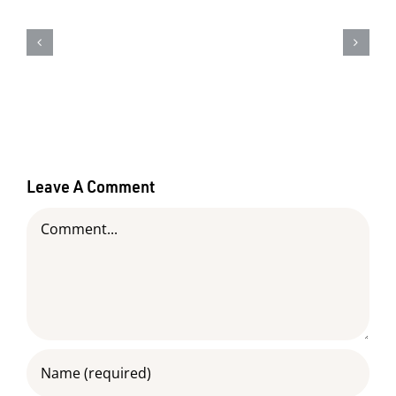
com
o
melhor
amigo
exige
cuidados
:)
Leave A Comment
Comment