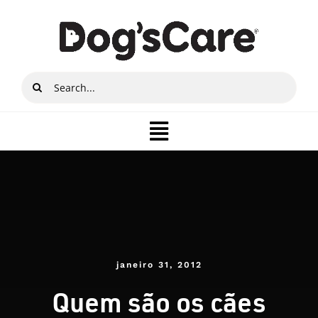
Ir
para
o
conteúdo
Buscar
resultados
para:
Toggle
Navigation
Quem somos
Produtos
Lojista
janeiro 31, 2012
Quem são os cães
Onde Comprar