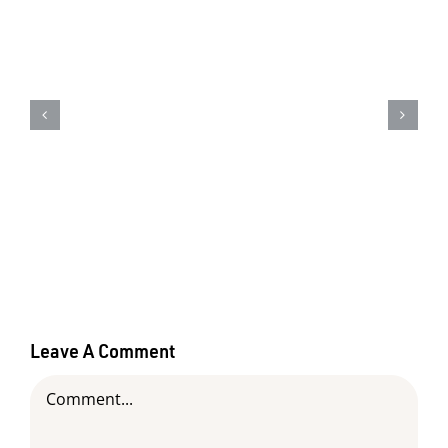
18 de junho – Dia mundial do
Orgulho Autista – Saiba como
identificar o autismo em cães
Leave A Comment
Comment