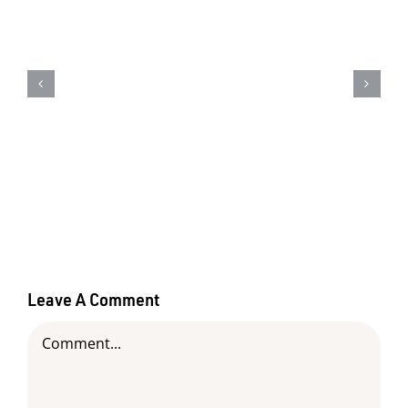
Suplementação natural: o
reforço inteligente da Dog’s Care
para mais saúde e longevidade
Leave A Comment
Comment