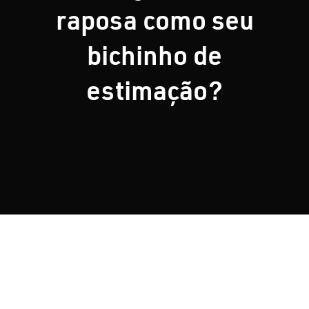
raposa como seu
Nosso Blog
bichinho de
estimação?
Contato