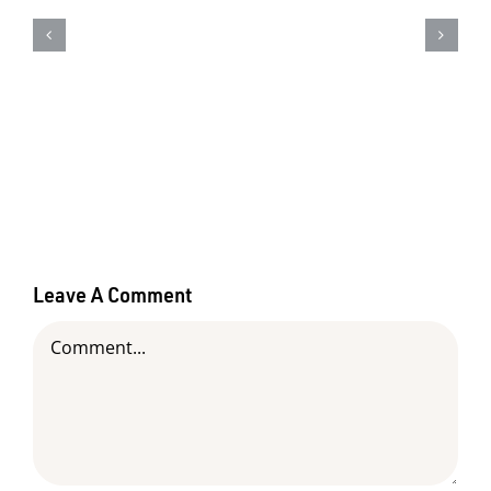
18 de junho – Dia mundial do
Orgulho Autista – Saiba como
identificar o autismo em cães
Leave A Comment
Comment