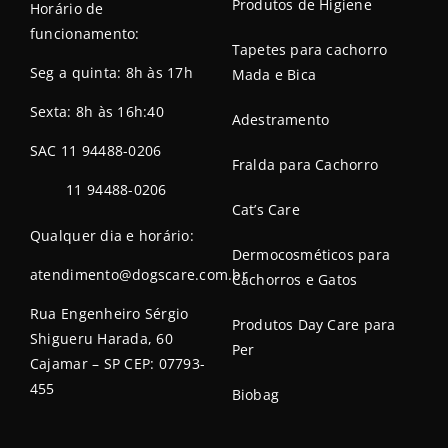
Produtos de Higiene
Horário de
funcionamento:
Tapetes para cachorro
Seg a quinta: 8h às 17h
Mada e Bica
Sexta: 8h às 16h:40
Adestramento
SAC 11 94488-0206
Fralda para Cachorro
11 94488-0206
Cat’s Care
Qualquer dia e horário:
Dermocosméticos para
atendimento@dogscare.com.br
Cachorros e Gatos
Rua Engenheiro Sérgio
Produtos Day Care para
Shigueru Harada, 60
Per
Cajamar – SP CEP: 07793-
455
Biobag