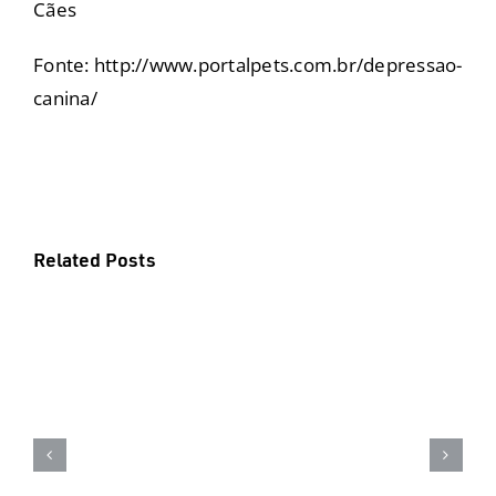
Cães
Fonte: http://www.portalpets.com.br/depressao-
canina/
Related Posts
Saúde Intestinal e Bem-estar dos
Pets – Por que o Intestino é o
Segundo Cérebro?