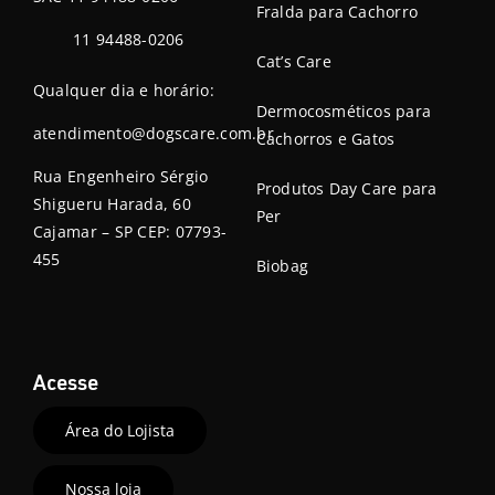
Fralda para Cachorro
11 94488-0206
Cat’s Care
Qualquer dia e horário:
Dermocosméticos para
atendimento@dogscare.com.br
Cachorros e Gatos
Rua Engenheiro Sérgio
Produtos Day Care para
Shigueru Harada, 60
Per
Cajamar – SP CEP: 07793-
455
Biobag
Acesse
Área do Lojista
Nossa loja