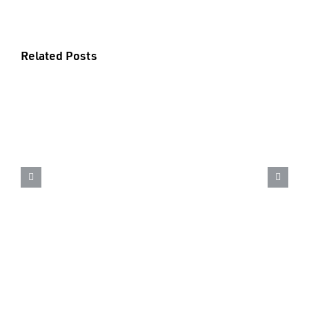
Related Posts
18 de junho – Dia mundial do
Orgulho Autista – Saiba como
identificar o autismo em cães