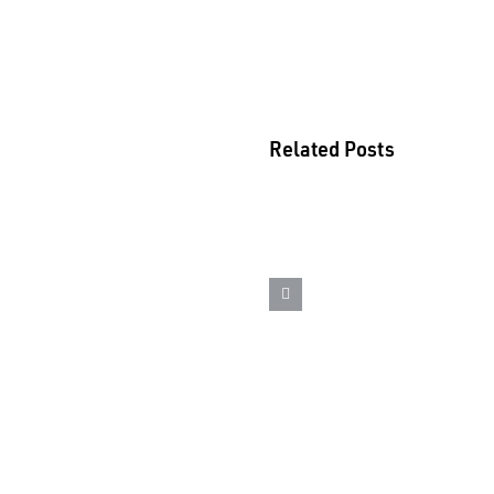
Related Posts
18 de junho – Di
mundial do Orgul
Autista – Saiba c
identificar o auti
em cães