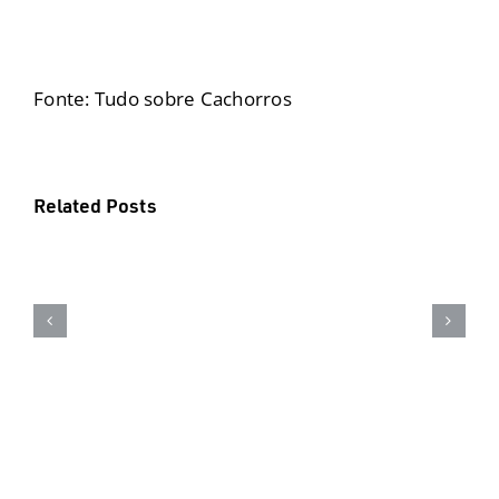
Fonte: Tudo sobre Cachorros
Verão
Related Posts
+
Férias
com
o
melhor
amigo
exige
cuidados
:)