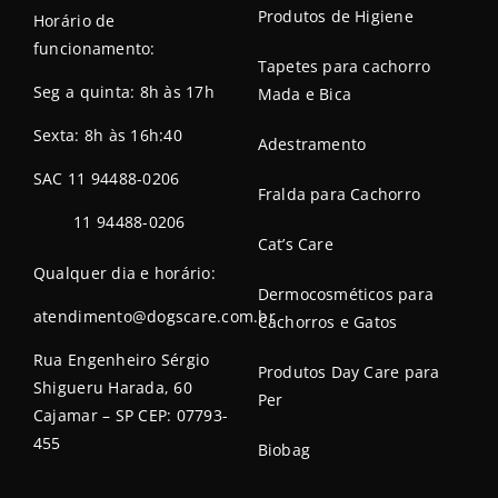
Produtos de Higiene
Horário de
funcionamento:
Tapetes para cachorro
Seg a quinta: 8h às 17h
Mada e Bica
Sexta: 8h às 16h:40
Adestramento
SAC 11 94488-0206
Fralda para Cachorro
11 94488-0206
Cat’s Care
Qualquer dia e horário:
Dermocosméticos para
atendimento@dogscare.com.br
Cachorros e Gatos
Rua Engenheiro Sérgio
Produtos Day Care para
Shigueru Harada, 60
Per
Cajamar – SP CEP: 07793-
455
Biobag