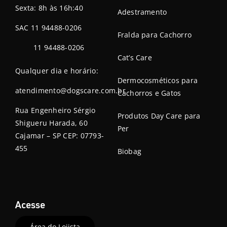
Sexta: 8h às 16h:40
Adestramento
SAC 11 94488-0206
Fralda para Cachorro
11 94488-0206
Cat’s Care
Qualquer dia e horário:
Dermocosméticos para
atendimento@dogscare.com.br
Cachorros e Gatos
Rua Engenheiro Sérgio
Produtos Day Care para
Shigueru Harada, 60
Per
Cajamar – SP CEP: 07793-
455
Biobag
Acesse
Área do Lojista